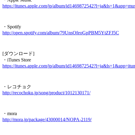
https://itunes.apple.com/jp/album/id1469872542?l=ja&ls=1&app=mu
・Spotify
http://open.spotify.com/album/79UnsOfeoGpPBM5YtZFJ5C
[ダウンロード]
・iTunes Store
https://itunes.apple.com/jp/album/id1469872542?l=ja&ls=1&app=itu
・レコチョク
http://recochoku.jp/song/product/1012130171/
・mora
http://mora.jp/package/43000014/NOPA-2119/