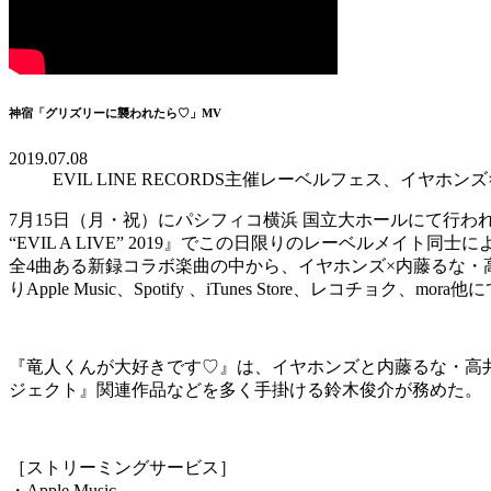
神宿「グリズリーに襲われたら♡」MV
2019.07.08
EVIL LINE RECORDS主催レーベルフェス、イ
7月15日（月・祝）にパシフィコ横浜 国立大ホールにて行われる『EVIL LI
“EVIL A LIVE” 2019』でこの日限りのレーベルメイト
全4曲ある新録コラボ楽曲の中から、イヤホンズ×内藤るな・高
りApple Music、Spotify 、iTunes Store、レコチョク、
『竜人くんが大好きです♡』は、イヤホンズと内藤るな・高井
ジェクト』関連作品などを多く手掛ける鈴木俊介が務めた。
［ストリーミングサービス］
・Apple Music