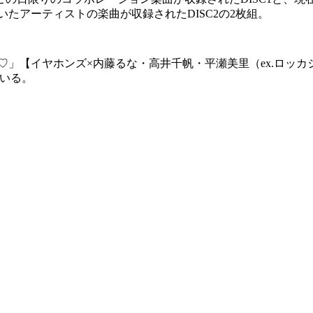
たアーティストの楽曲が収録されたDISC2の2枚組。
」【イヤホンズ×内藤るな・高井千帆・平瀬美里（ex.ロッカジ
ている。