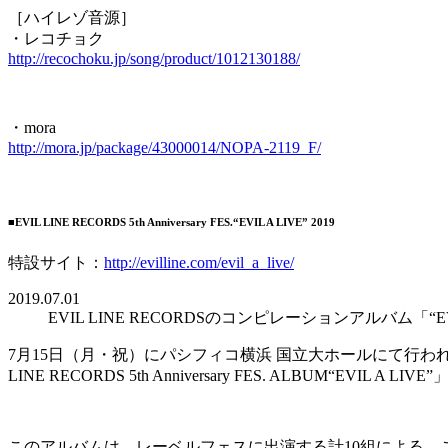
［ハイレゾ音源］
・レコチョク
http://recochoku.jp/song/product/1012130188/
・mora
http://mora.jp/package/43000014/NOPA-2119_F/
■EVIL LINE RECORDS 5th Anniversary FES.“EVIL A LIVE” 2019
特設サイト：
http://evilline.com/evil_a_live/
2019.07.01
EVIL LINE RECORDSのコンピレーションアルバム「
7月15日（月・祝）にパシフィコ横浜 国立大ホールにて行われる『EVIL L
LINE RECORDS 5th Anniversary FES. ALBUM“EVIL A
このアルバムは、レーベルフェスに出演する計10組による、この