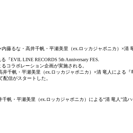
ヤホンズ×内藤るな・高井千帆・平瀬美里（ex.ロッカジャポニカ）
NE RECORDS 5th Anniversary FES.
同士によるコラボレーション企画が実施される。
井千帆・平瀬美里（ex.ロッカジャポニカ）×清 竜人による『
mora他にて配信がスタートした。
千帆・平瀬美里（ex.ロッカジャポニカ）による“清 竜人”流