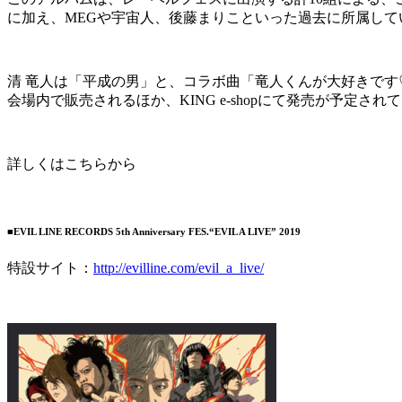
に加え、MEGや宇宙人、後藤まりこといった過去に所属してい
清 竜人は「平成の男」と、コラボ曲「竜人くんが大好きです♡
会場内で販売されるほか、KING e-shopにて発売が予定され
詳しくはこちらから
■EVIL LINE RECORDS 5th Anniversary FES.“EVIL A LIVE” 2019
特設サイト：
http://evilline.com/evil_a_live/