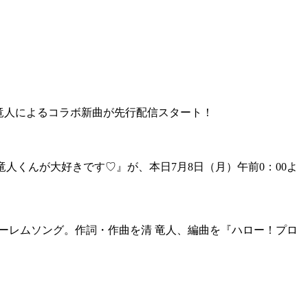
×清 竜人によるコラボ新曲が先行配信スタート！
竜人くんが大好きです♡』が、本日7月8日（月）午前0：00よ
ハーレムソング。作詞・作曲を清 竜人、編曲を『ハロー！プロ