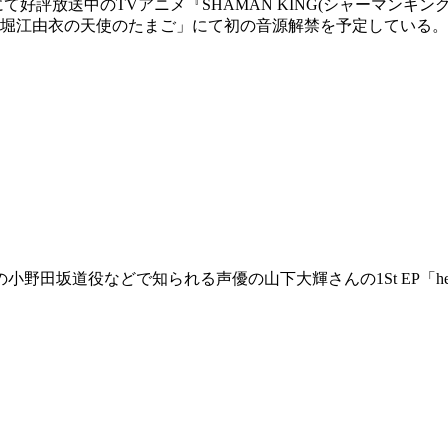
系にて好評放送中のTVアニメ『SHAMAN KING(シャーマン
オ「堀江由衣の天使のたまご」にて初の音源解禁を予定している。
坂道役などで知られる声優の山下大輝さんの1St EP「hear 