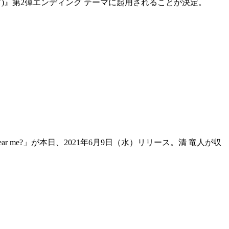
キング)』第2弾エンディング テーマに起用されることが決定。
me?」が本日、2021年6月9日（水）リリース。清 竜人が収