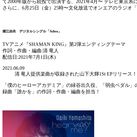
て2000年版から続投で出演する、2021年4月〜 テレビ東京
さらに、6月25日（金）25時〜文化放送でオンエアのラジ
堀江由衣 デジタルシングル「Adieu」
TVアニメ『SHAMAN KING』第2弾エンディングテーマ
作詞・作曲・編曲:清 竜人
配信日:2021年7月1日(木)
2021.06.09
清 竜人提供楽曲が収録された山下大輝1St EPリリース！
「僕のヒーローアカデミア」の緑谷出久役、「弱虫ペダル」の小野田
録曲「誰かを」の作詞・作曲・編曲を担当！