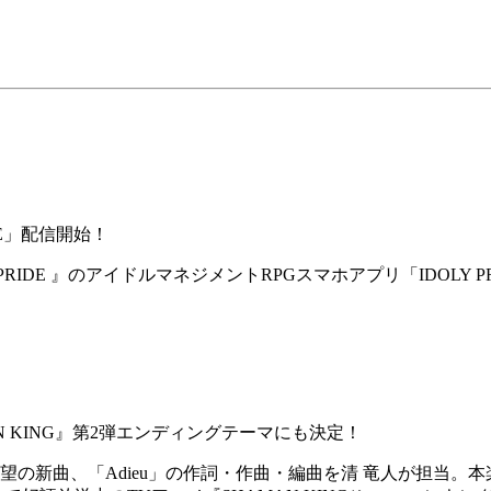
DE」配信開始！
PRIDE 』のアイドルマネジメントRPGスマホアプリ「IDOLY 
N KING』第2弾エンディングテーマにも決定！
望の新曲、「Adieu」の作詞・作曲・編曲を清 竜人が担当