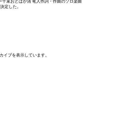
ー十束おとはが清 竜人作詞・作曲のソロ楽曲
とが決定した。
アーカイブを表示しています。