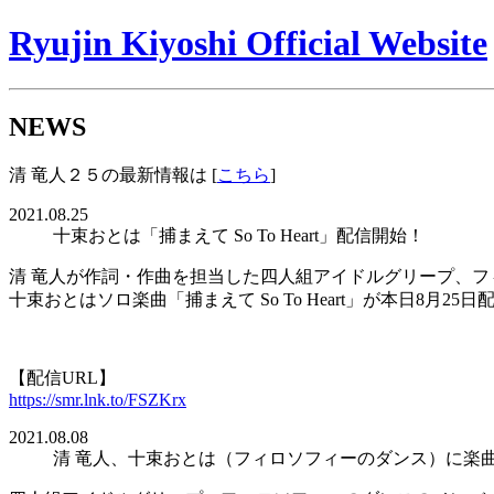
Ryujin Kiyoshi Official Website
NEWS
清 竜人２５の最新情報は [
こちら
]
2021.08.25
十束おとは「捕まえて So To Heart」配信開始！
清 竜人が作詞・作曲を担当した四人組アイドルグリープ、
十束おとはソロ楽曲「捕まえて So To Heart」が本日8月25
【配信URL】
https://smr.lnk.to/FSZKrx
2021.08.08
清 竜人、十束おとは（フィロソフィーのダンス）に楽