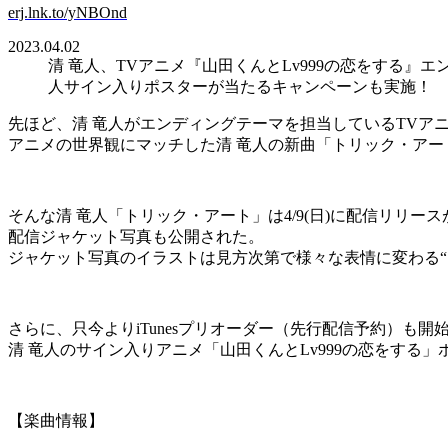
erj.lnk.to/yNBOnd
2023.04.02
清 竜人、TVアニメ『山田くんとLv999の恋をする
人サイン入りポスターが当たるキャンペーンも実施！
先ほど、清 竜人がエンディングテーマを担当しているTVアニ
アニメの世界観にマッチした清 竜人の新曲「トリック・アー
そんな清 竜人「トリック・アート」は4/9(日)に配信リリー
配信ジャケット写真も公開された。
ジャケット写真のイラストは見方次第で様々な表情に変わる“
さらに、只今よりiTunesプリオーダー（先行配信予約）も開
清 竜人のサイン入りアニメ「山田くんとLv999の恋をする
【楽曲情報】