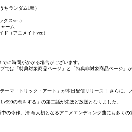
うちランダム1種）
スver.）
チャーム
ド（アニメイトver.）
までに時間がかかる場合がございます。
インショップでは「特典対象商品ページ」と「特典非対象商品ペー
ングテーマ「トリック・アート」が本日配信リリース！ さらに
と
Lv999
の恋をする」の第二話が先ほど放送となりました。
騰中の今作。清 竜人初となるアニメエンディング曲にも多くの