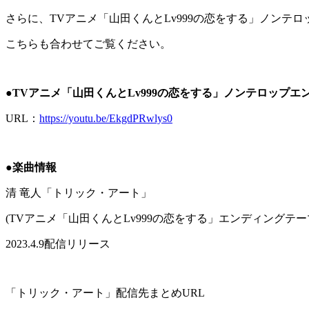
さらに、
TV
アニメ「山田くんと
Lv999
の恋をする」ノンテロ
こちらも合わせてご覧ください。
●
TV
アニメ「山田くんと
Lv999
の恋をする」ノンテロップエ
URL
：
https://youtu.be/EkgdPRwlys0
●
楽曲情報
清 竜人「トリック・アート」
(TV
アニメ「山田くんと
Lv999
の恋をする」エンディングテー
2023.4.9
配信リリース
「トリック・アート」配信先まとめ
URL