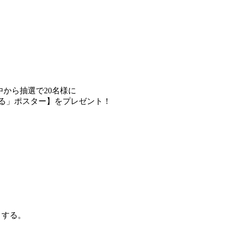
た中から抽選で20名様に
する」ポスター】をプレゼント！
）する。