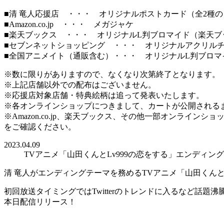
■清 竜人応援店 ・・・ オリジナルポストカード（全2種の
■Amazon.co.jp ・・・ メガジャケ
■楽天ブックス ・・・ オリジナルL判ブロマイド（楽天ブック
■セブンネットショッピング ・・・ オリジナルアクリル
■全国アニメイト（通販含む）・・・ オリジナルL判ブロマイ
※数に限りがありますので、なくなり次第終了となります。
※上記店舗以外での配布はございません。
※応援店対象店舗・特典絵柄は追って発表いたします。
※各オンラインショップにつきまして、カートが公開される
※Amazon.co.jp、楽天ブックス、その他一部オンラ
をご確認ください。
2023.04.09
TVアニメ「山田くんとLv999の恋をする」エンディ
清 竜人がエンディングテーマを務める
TV
アニメ「山田くん
初回放送タイミングでは
Twitter
のトレンドに入るなど話題沸
本日配信リリース！